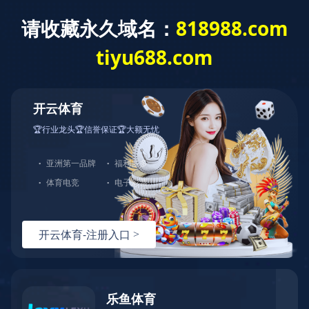
乐鱼·体育
语言选择:
网站导航
Toggl
navig
褥疮防治床垫